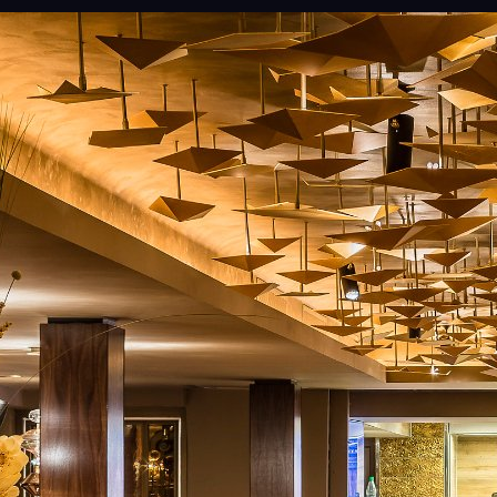
ru
es
it
pt
ko
ja
ro