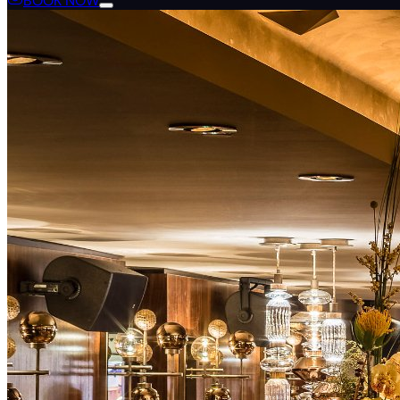
BOOK NOW
Language
en
de
fr
zh
zh-hant
tr
th
nl
ar