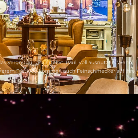
 Vergnügungsviertel St. Pauli voll ausnutzen. Wenn
 leckerem Fastfood kommen auch Feinschmecker auf ihre