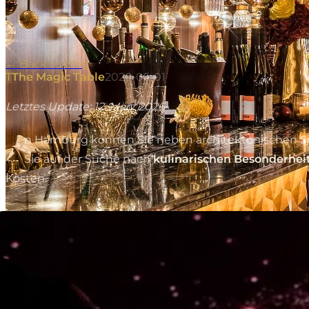
←
Back to Blog
T
The Magic Table
2026-05-01
Letztes Update: 12. März 2026
I
n Hamburg können Sie neben architektonischen Seh
Sie auf der Suche nach
kulinarischen Besonderhei
Kosten.